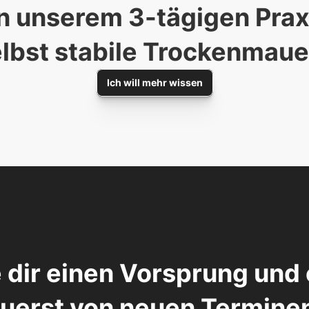
n unserem 3-tägigen Praxi
lbst stabile Trockenmaue
Ich will mehr wissen
 dir einen Vorsprung und 
uerst von neuen Termine