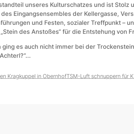
andteil unseres Kulturschatzes und ist Stolz u
il des Eingangsensembles der Kellergasse, Ver
führungen und Festen, sozialer Treffpunkt – un
r „Stein des Anstoßes“ für die Entstehung von 
 ging es auch nicht immer bei der Trockenstein
Achterl?“...
chen Kragkuppel in Obernhof
TSM-Luft schnuppern für K