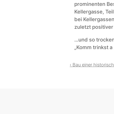
prominenten Best
Kellergasse, Te
bei Kellergassen
zuletzt positive
…und so trocken
„Komm trinkst a 
‹ Bau einer historis