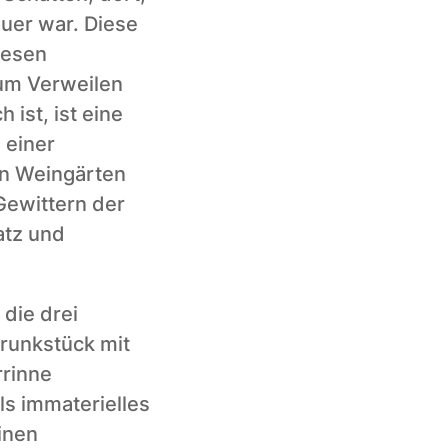
uer war. Diese 
esen 
um Verweilen 
ist, ist eine 
einer 
n Weingärten 
ewittern der 
atz und 
die drei 
runkstück mit 
rinne 
 immaterielles 
nen 