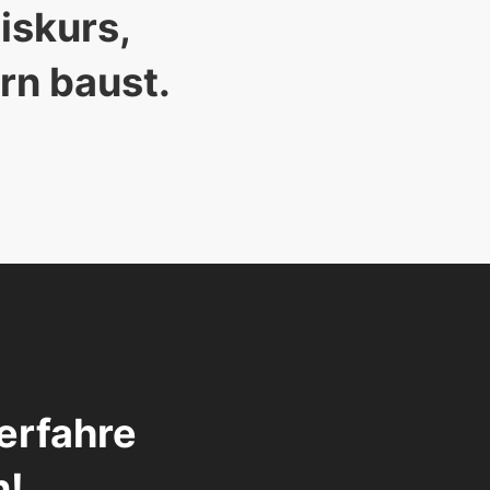
skurs, 

rn baust. 
erfahre 
n!