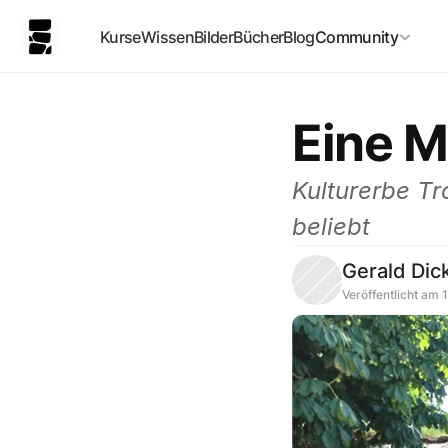
Kurse
Wissen
Bilder
Bücher
Blog
Community
Eine M
Kulturerbe Tr
beliebt
Gerald Dic
Veröffentlicht am 