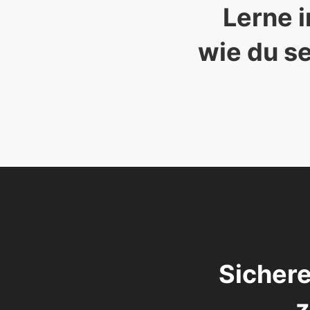
Lerne i
wie du se
Sichere
z