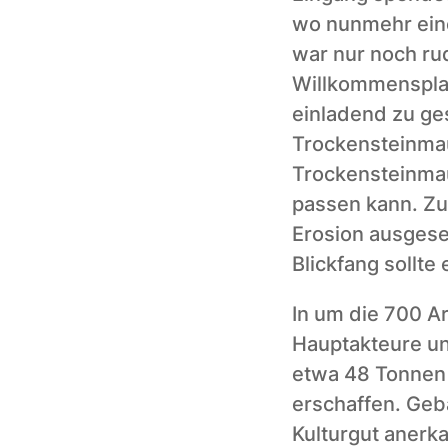
wo nunmehr eine
war nur noch ru
Willkommensplat
einladend zu ges
Trockensteinmaue
Trockensteinmau
passen kann. Zus
Erosion ausgesetz
Blickfang sollte
In um die 700 Ar
Hauptakteure unt
etwa 48 Tonnen 
erschaffen. Geb
Kulturgut anerka