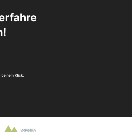
erfahre 
n!
it einem Klick.