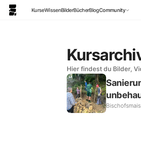
Kurse
Wissen
Bilder
Bücher
Blog
Community
Kursarchi
Hier findest du Bilder,
Sanieru
unbehau
Bischofsmais,