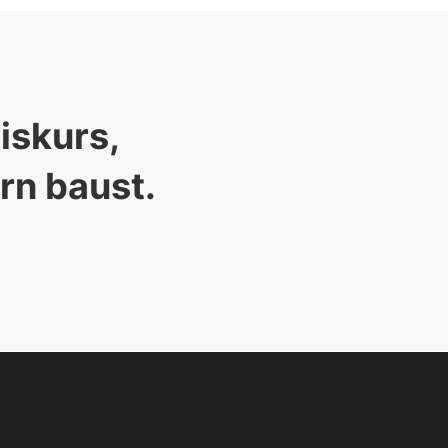
skurs, 

rn baust. 