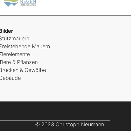
Bilder
Stützmauern
Freistehende Mauern
Zierelemente
Tiere & Pflanzen
Brücken & Gewölbe
Gebäude
© 2023 Christoph Neumann