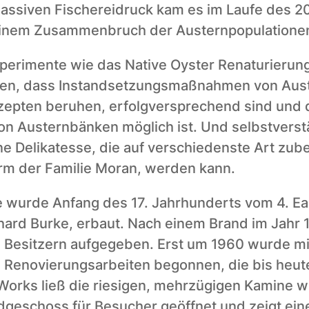
ssiven Fischereidruck kam es im Laufe des 20
einem Zusammenbruch der Austernpopulationen
perimente wie das Native Oyster Renaturierungs
gen, dass Instandsetzungsmaßnahmen von Aust
zepten beruhen, erfolgversprechend sind und d
n Austernbänken möglich ist. Und selbstverstä
e Delikatesse, die auf verschiedenste Art zubere
arm der Familie Moran, werden kann.
 wurde Anfang des 17. Jahrhunderts vom 4. Earl
chard Burke, erbaut. Nach einem Brand im Jahr 
 Besitzern aufgegeben. Erst um 1960 wurde mit
n Renovierungsarbeiten begonnen, die bis heute
 Works ließ die riesigen, mehrzügigen Kamine w
dgeschoss für Besucher geöffnet und zeigt eine