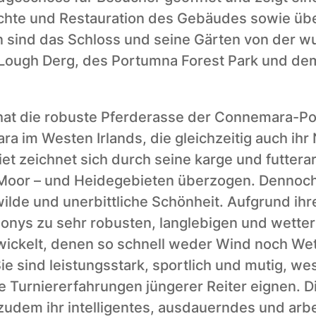
chte und Restauration des Gebäudes sowie über
sind das Schloss und seine Gärten von der w
Lough Derg, des Portumna Forest Park und de
hat die robuste Pferderasse der Connemara-Pon
a im Westen Irlands, die gleichzeitig auch ih
et zeichnet sich durch seine karge und futtera
 Moor – und Heidegebieten überzogen. Dennoch
ilde und unerbittliche Schönheit. Aufgrund ihre
Ponys zu sehr robusten, langlebigen und wetter
wickelt, denen so schnell weder Wind noch Wet
e sind leistungsstark, sportlich und mutig, wesh
e Turniererfahrungen jüngerer Reiter eignen. Di
udem ihr intelligentes, ausdauerndes und arbei