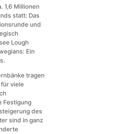
 1,6 Millionen 
nds statt: Das 
sionsrunde und 
egisch 
see Lough 
wegians: Ein 
s. 
rnbänke tragen 
ür viele 
ch 
e Festigung 
steigerung des 
r sind in ganz 
nderte 