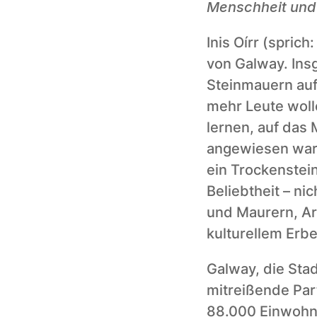
Menschheit und 
Inis Oírr (sprich
von Galway. Insg
Steinmauern auf
mehr Leute woll
lernen, auf das 
angewiesen ware
ein Trockenstei
Beliebtheit – ni
und Maurern, Ar
kulturellem Erbe
Galway, die Stad
mitreißende Par
88.000 Einwohne