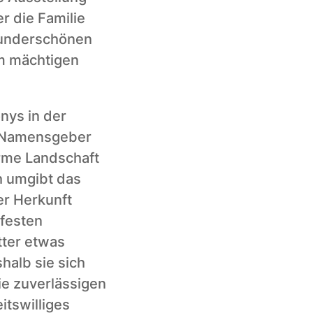
 die Familie 
underschönen 
m mächtigen 
ys in der 
r Namensgeber 
rme Landschaft 
 umgibt das 
r Herkunft 
festen 
ter etwas 
alb sie sich 
e zuverlässigen 
tswilliges 