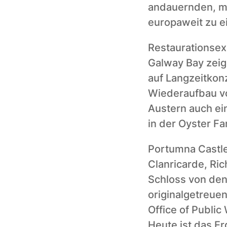
andauernden, ma
europaweit zu 
Restaurationsex
Galway Bay zei
auf Langzeitkon
Wiederaufbau vo
Austern auch ein
in der Oyster F
Portumna Castle
Clanricarde, Ri
Schloss von den
originalgetreue
Office of Public
Heute ist das Er