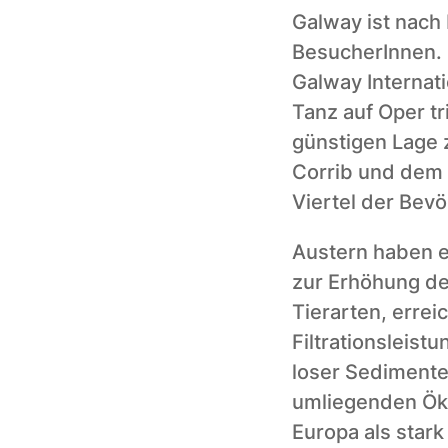
Galway ist nach D
BesucherInnen. H
Galway Internati
Tanz auf Oper tr
günstigen Lage
Corrib und dem N
Viertel der Bevö
Austern haben e
zur Erhöhung der
Tierarten, erre
Filtrationsleist
loser Sedimente
umliegenden Öko
Europa als stark