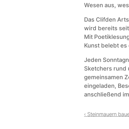
Wesen aus, wesh
Das Clifden Arts 
wird bereits sei
Mit Poetiklesung
Kunst belebt es 
Jeden Sonntagnac
Sketchers rund 
gemeinsamen Zei
eingeladen, Bes
anschließend im
‹ Steinmauern bau