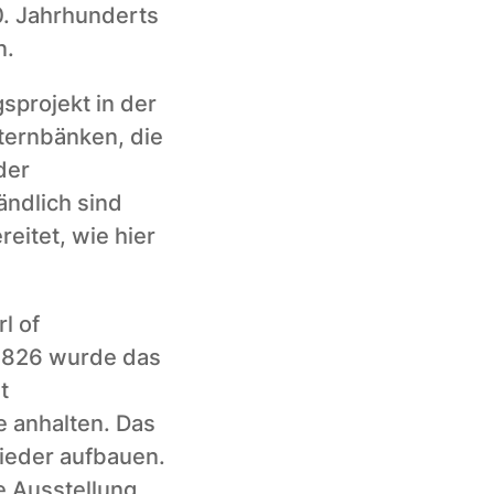
. Jahrhunderts 
. 
projekt in der 
ernbänken, die 
er 
ndlich sind 
itet, wie hier 
 of 
1826 wurde das 
 
 anhalten. Das 
ieder aufbauen. 
 Ausstellung 