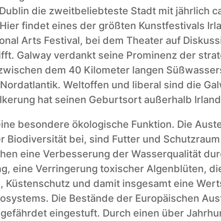
ublin die zweitbeliebteste Stadt mit jährlich ca.
ier findet eines der größten Kunstfestivals Irla
onal Arts Festival, bei dem Theater auf Diskus
ifft. Galway verdankt seine Prominenz der strat
 zwischen dem 40 Kilometer langen Süßwasser
ordatlantik. Weltoffen und liberal sind die Gal
lkerung hat seinen Geburtsort außerhalb Irland
ine besondere ökologische Funktion. Die Auste
 Biodiversität bei, sind Futter und Schutzraum f
ichen eine Verbesserung der Wasserqualität dur
ung, eine Verringerung toxischer Algenblüten, di
, Küstenschutz und damit insgesamt eine Wert
systems. Die Bestände der Europäischen Auste
 gefährdet eingestuft. Durch einen über Jahrhu