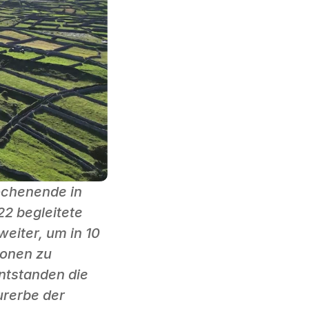
chenende in 
2 begleitete 
iter, um in 10 
onen zu 
ntstanden die 
rerbe der 