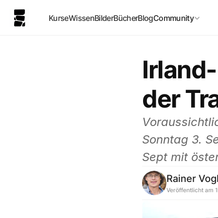
Kurse
Wissen
Bilder
Bücher
Blog
Community
Irland
der Tr
Voraussichtli
Sonntag 3. Se
Sept mit öste
Rainer Vog
Veröffentlicht am