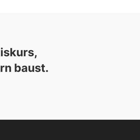
skurs, 

rn baust. 