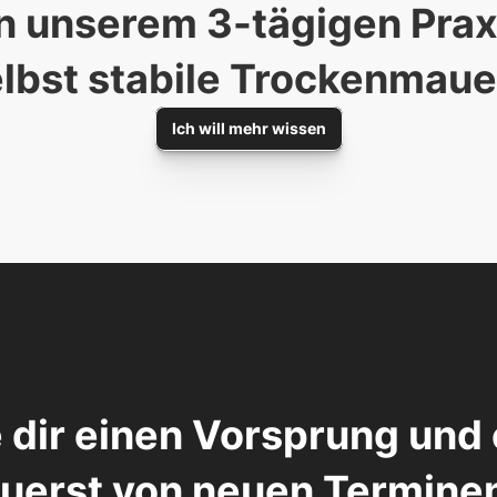
n unserem 3-tägigen Praxi
lbst stabile Trockenmaue
Ich will mehr wissen
 dir einen Vorsprung und 
uerst von neuen Termine