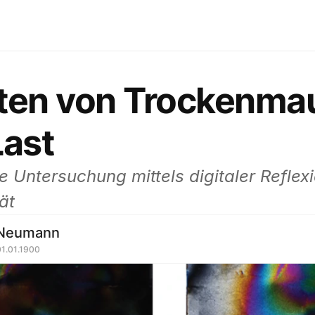
ten von Trockenmau
ast 
e Untersuchung mittels digitaler Reflex
ät
 Neumann
01.01.1900