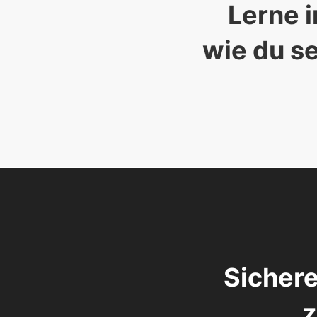
Lerne i
wie du se
Sichere
z