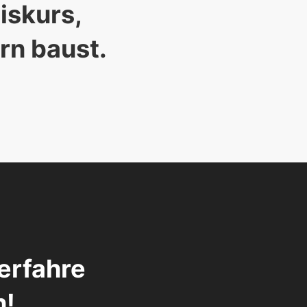
skurs, 

rn baust. 
erfahre 
n!