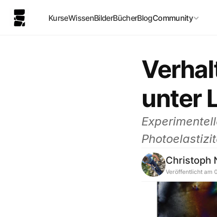
Kurse
Wissen
Bilder
Bücher
Blog
Community
Verhal
unter L
Experimentell
Photoelastizit
Christoph
Veröffentlicht am 