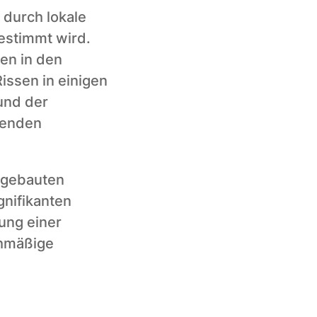
durch lokale 
stimmt wird. 
n in den 
issen in einigen 
und der 
enden 
 gebauten 
nifikanten 
ng einer 
hmäßige 