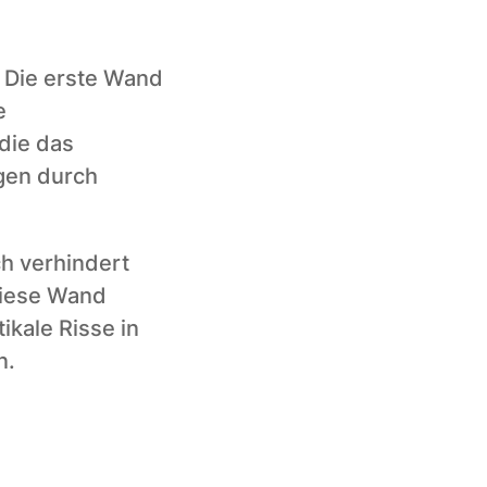
 Die erste Wand 
 
ie das 
gen durch 
h verhindert 
iese Wand 
kale Risse in 
n.