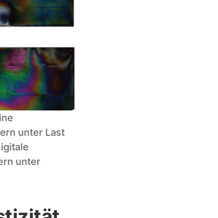
ne 
n unter Last 
gitale 
rn unter 
tizität