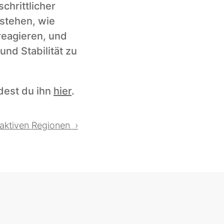
hrittlicher 
tehen, wie 
agieren, und 
d Stabilität zu 
dest du ihn 
hier
.
aktiven Regionen  ›