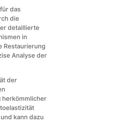
ür das 
ch die 
 detaillierte 
ismen in 
e Restaurierung 
ise Analyse der 
t der 
n 
 herkömmlicher 
elastizität 
 und kann dazu 