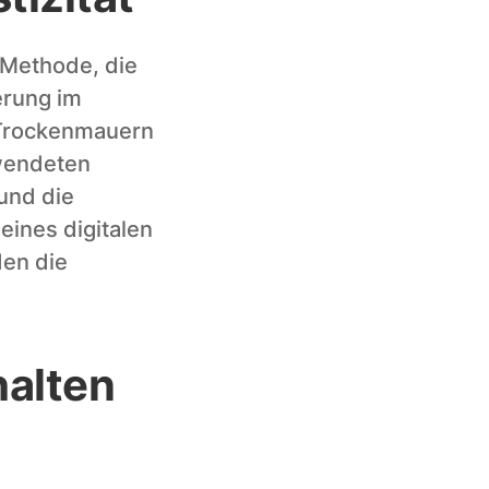
-Methode, die 
rung im 
 Trockenmauern 
wendeten 
nd die 
ines digitalen 
en die 
alten 