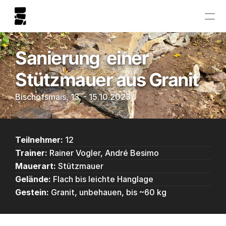
Sanierung  einer 
Stützmauer aus Granit
Bischofsmais, 13. - 15.10.2023
Teilnehmer:
 12
Trainer:
 Rainer Vogler, André Besimo
Mauerart:
 Stützmauer
Gelände:
 Flach bis leichte Hanglage
Gestein:
 Granit, unbehauen, bis ~60 kg