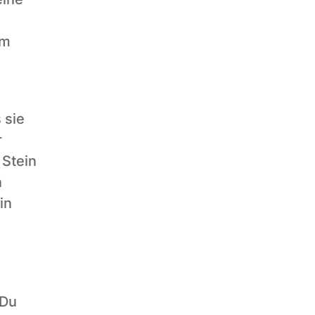
m 
sie 
 
Stein 
 
n 
Du 