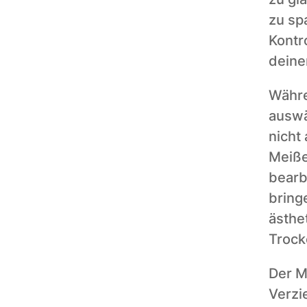
zu sp
Kontr
deine
Währe
auswä
nicht
Meiße
bearb
bringe
ästhe
Trock
Der Me
Verzi