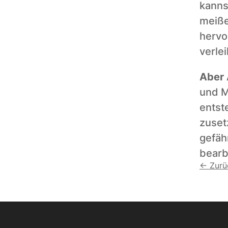
kanns
meiße
hervo
verlei
Aber 
und M
entst
zuset
gefäh
bearb
← Zurü