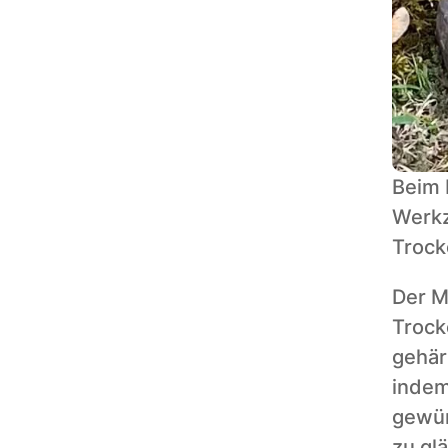
Beim 
Werkz
Trock
Der M
Trock
gehär
indem
gewün
zu gl