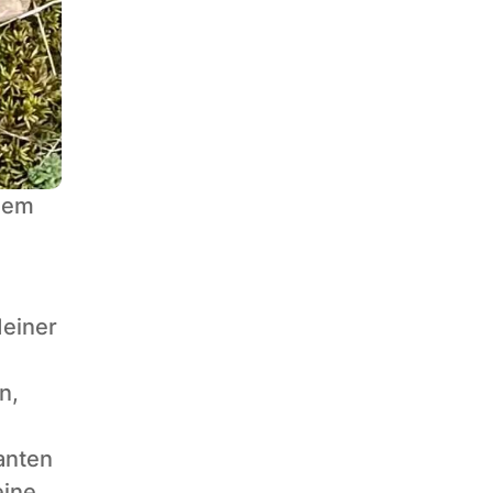
nem 
einer 
, 
nten 
ine 