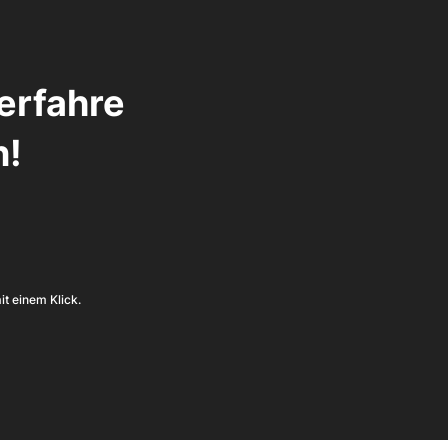
erfahre 
n!
it einem Klick.