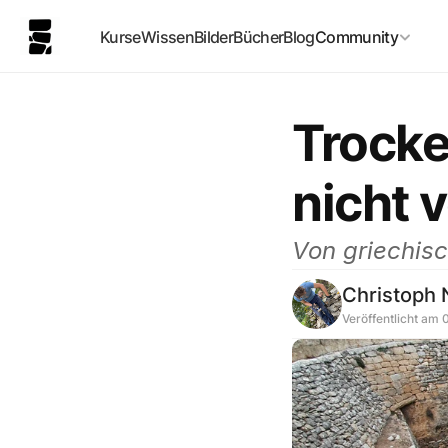
Kurse
Wissen
Bilder
Bücher
Blog
Community
Trocke
nicht v
Von griechisc
Christoph
Veröffentlicht am 