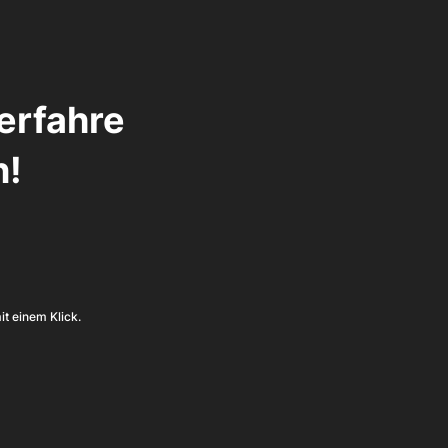
erfahre 
n!
it einem Klick.