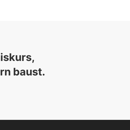
skurs, 

rn baust. 