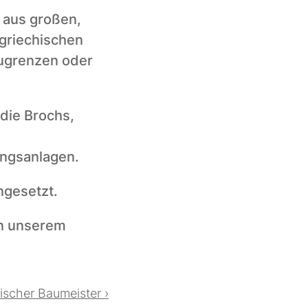
aus großen, 
griechischen 
ugrenzen oder 
die Brochs, 
ungsanlagen.
gesetzt. 
Möchtest du mehr erfahren? Die ganze Geschichte findest du in unserem 
rischer Baumeister ›